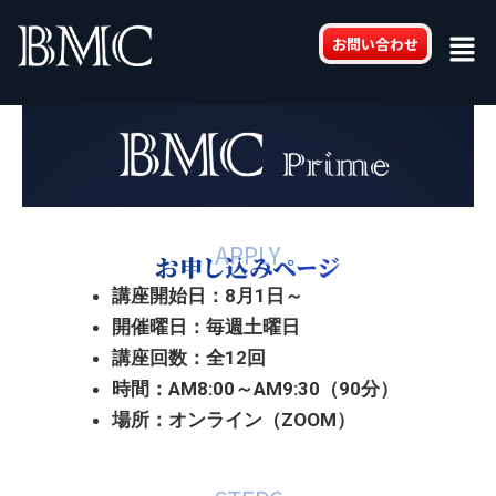
内
Men
容
お問い合わせ
を
ス
キ
ッ
プ
APPLY
講座開始日：8月1日～
開催曜日：毎週土曜日
講座回数：全12回
時間：AM8:00～AM9:30（90分）
場所：オンライン（ZOOM）