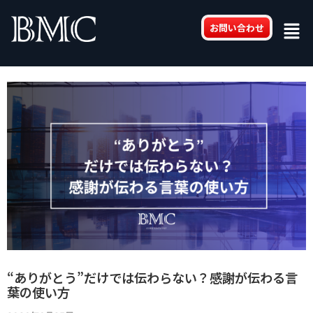
内
Post
Men
容
navigation
お問い合わせ
を
ス
キ
ッ
プ
“ありがとう”だけでは伝わらない？感謝が伝わる言
葉の使い方