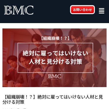
内
Post
Men
容
navigation
お問い合わせ
を
ス
キ
ッ
プ
【組織崩壊！？】絶対に雇ってはいけない人材と見
分ける対策