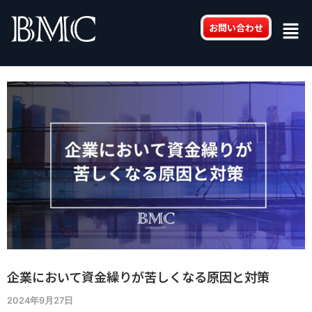
内
Post
Men
容
navigation
お問い合わせ
を
ス
キ
ッ
プ
企業において資金繰りが苦しくなる原因と対策
2024年9月27日