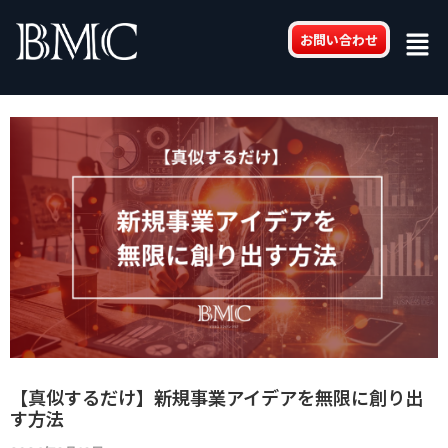
内
Post
Men
容
navigation
お問い合わせ
を
ス
キ
ッ
プ
【真似するだけ】新規事業アイデアを無限に創り出
す方法