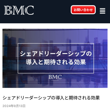
内
Post
Men
容
navigation
お問い合わせ
を
ス
キ
ッ
プ
シェアドリーダーシップの導入と期待される効果
2024年9月13日