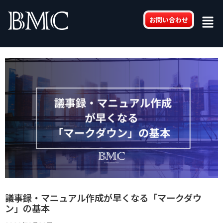
内
Post
Men
容
navigation
お問い合わせ
を
ス
キ
ッ
プ
議事録・マニュアル作成が早くなる「マークダウ
ン」の基本