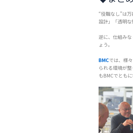
“役職なし”は
設計」「透明な
逆に、仕組みな
ょう。
BMC
では、様々
られる環境が整
もBMCでとも