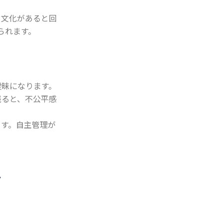
る文化があると回
られます。
曖昧になります。
残ると、不公平感
ます。自主管理が
ト