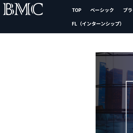
内
Post
TOP
ベーシック
プラ
容
navigation
を
FL（インターンシップ）
ス
キ
ッ
プ