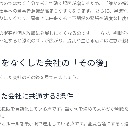
つのではなく自分で考えて動く場面が増えるため、「誰かの指
仕事への当事者意識が高まりやすくなります。 さらに、昇進
りにくくなり、肩書きに由来する上下関係の緊張や過度な忖度
の衝突が個人攻撃に発展しにくくなるのです。 一方で、判断を
不足すると認識のズレが広がり、混乱が生じる点には注意が必
きをなくした会社の「その後」
くした会社のその後を見てみましょう。
った会社に共通する3条件
と権限を言語化している点です。誰が何を決めてよいかが明確
ん。
体とルールを最小限で運用している点です。全員合議にすると