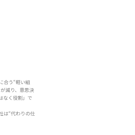
に合う“軽い組
ちが減り、意思決
はなく役割」で
社は“代わりの仕