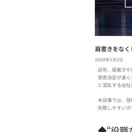
肩書きをなく
2026年2月2日
近年、肩書きや
意思決定が速く
と混乱する会社
本記事では、役
失敗しやすいポ
◆
“役職