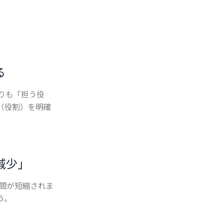
る
りも「担う役
（役割）を明確
減少」
間が短縮されま
う。