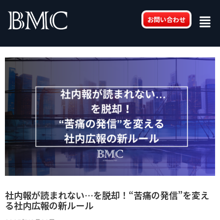
内
Post
Men
容
navigation
お問い合わせ
を
ス
キ
ッ
プ
社内報が読まれない…を脱却！“苦痛の発信”を変え
る社内広報の新ルール