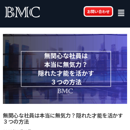
内
Post
Men
容
navigation
お問い合わせ
を
ス
キ
ッ
プ
無関心な社員は本当に無気力？隠れた才能を活かす
３つの方法